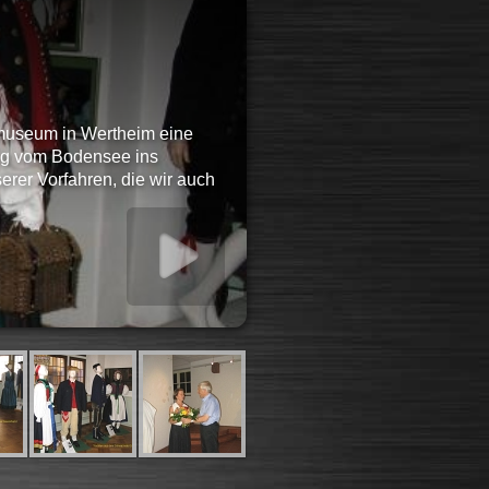
smuseum in Wertheim eine
zug vom Bodensee ins
rer Vorfahren, die wir auch