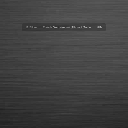
11 Bilder · Erstelle
Websites
mit
jAlbum
&
Turtle
·
Hilfe