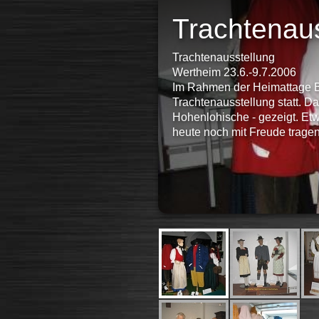
Trachtenau
Trachtenausstellung
Wertheim 23.6.-9.7.2006
Im Rahmen der Heimattage B
Trachtenausstellung statt. D
Hohenlohische - gezeigt. Et
heute noch mit Freude trage