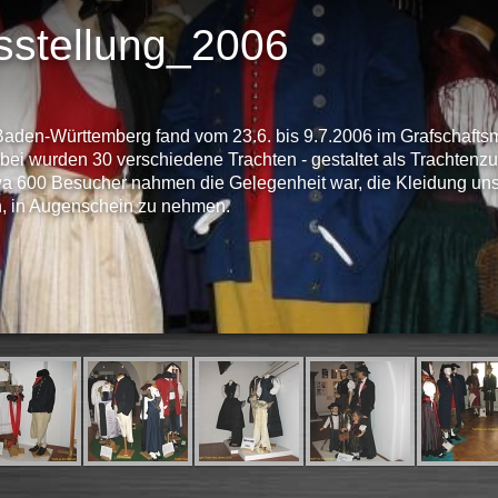
sstellung_2006
aden-Württemberg fand vom 23.6. bis 9.7.2006 im Grafschaft
abei wurden 30 verschiedene Trachten - gestaltet als Trachten
wa 600 Besucher nahmen die Gelegenheit war, die Kleidung unse
n, in Augenschein zu nehmen.