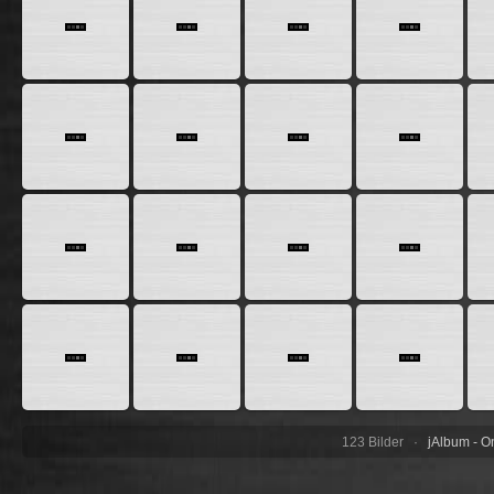
123 Bilder ·
jAlbum - On