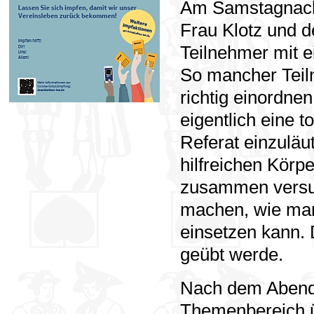
Am Samstagnach
Frau Klotz und d
Teilnehmer mit 
So mancher Teiln
richtig einordnen
eigentlich eine 
Referat einzuläu
hilfreichen Kör
zusammen versuc
machen, wie man
einsetzen kann. 
geübt werde.
Nach dem Abende
Themenbereich ü