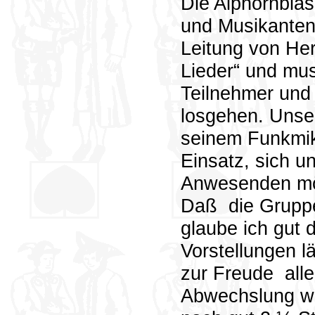
Die Alphornbläs
und Musikantent
Leitung von He
Lieder“ und mu
Teilnehmer und
losgehen. Unser
seinem Funkmik
Einsatz, sich u
Anwesenden mög
Daß
die Grupp
glaube ich gut 
Vorstellungen l
zur Freude
all
Abwechslung w