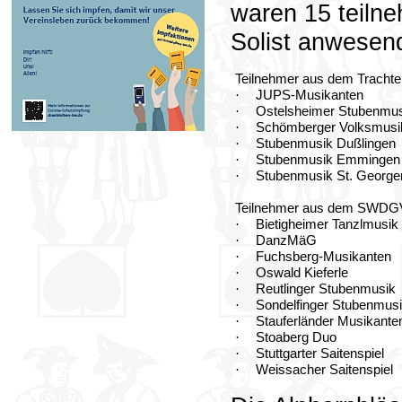
waren 15 teiln
Solist anwesen
Teilnehmer aus dem Tracht
·
JUPS-Musikanten
·
Ostelsheimer Stubenmus
·
Schömberger Volksmusi
·
Stubenmusik Dußlingen
·
Stubenmusik Emmingen
·
Stubenmusik St. George
Teilnehmer aus dem SWDG
·
Bietigheimer Tanzlmusik
·
DanzMäG
·
Fuchsberg-Musikanten
·
Oswald Kieferle
·
Reutlinger Stubenmusik
·
Sondelfinger Stubenmus
·
Stauferländer Musikante
·
Stoaberg Duo
·
Stuttgarter Saitenspiel
·
Weissacher Saitenspiel