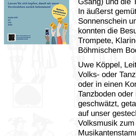
Gsang) und die T
In äußerst gemüt
Sonnenschein un
konnten die Bes
Trompete, Klari
Böhmischem Bock
Uwe Köppel, Leite
Volks- oder Tanz
oder in einen Ko
Tanzboden oder i
geschwätzt, geta
auf unser gesteck
Volksmusik zum V
Musikantenstammt