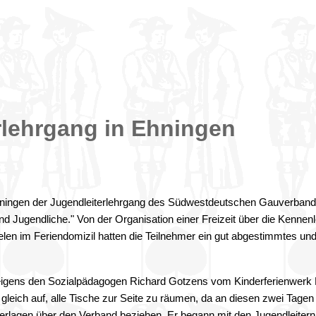
rlehrgang in Ehningen
hningen der Jugendleiterlehrgang des Südwestdeutschen Gauverband
 und Jugendliche." Von der Organisation einer Freizeit über die Kenn
len im Feriendomizil hatten die Teilnehmer ein gut abgestimmtes un
eigens den Sozialpädagogen Richard Gotzens vom Kinderferienwerk F
gleich auf, alle Tische zur Seite zu räumen, da an diesen zwei Tagen
terlagen über den Verband beziehen. Er begann mit den Jugendleitern