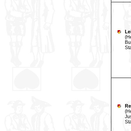
Le
(H
Bu
St
Re
(H
Ju
St