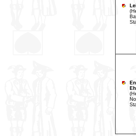
Le
(H
Ba
St
En
Eh
(H
No
St