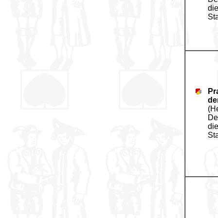
di
St
Pr
de
(H
De
di
St