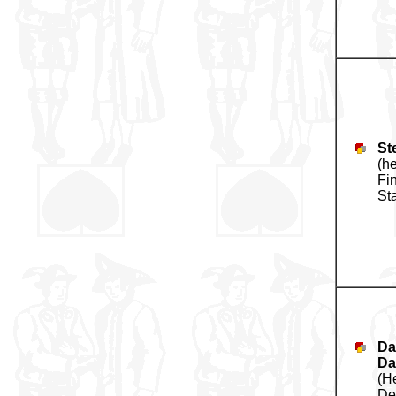
St
(h
Fi
St
Da
Da
(H
De