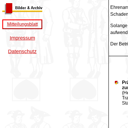
Ehrenamt
Schaden 
Mitteilungsblatt
Solange
aufwendi
Impressum
Der Betr
Datenschutz
Pr
zu
(H
Tr
St